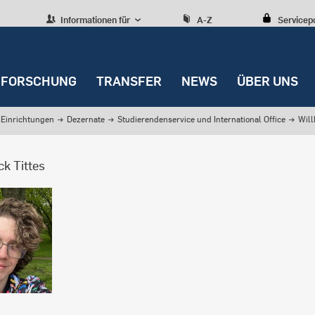
Informationen für
A-Z
Servicep
FORSCHUNG
TRANSFER
NEWS
ÜBER UNS
Einrichtungen
→
Dezernate
→
Studierendenservice und International Office
→
Wil
ck Tittes