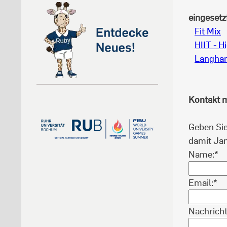
eingesetz
Fit Mix
HIIT - H
Langhan
Kontakt m
Geben Sie
damit Jan
Name:*
Email:*
Nachricht