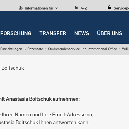
Informationen für
A-Z
Servicep
FORSCHUNG
TRANSFER
NEWS
ÜBER UNS
Einrichtungen
→
Dezernate
→
Studierendenservice und International Office
→
Wil
 Boitschuk
it Anastasia Boitschuk aufnehmen:
 Ihren Namen und Ihre Email-Adresse an,
stasia Boitschuk Ihnen antworten kann.