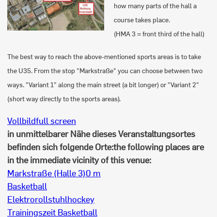
how many parts of the hall a
course takes place.
(HMA 3 = front third of the hall)
The best way to reach the above-mentioned sports areas is to take
the U35. From the stop "Markstraße" you can choose between two
ways. "Variant 1" along the main street (a bit longer) or "Variant 2"
(short way directly to the sports areas).
Vollbild
full screen
in unmittelbarer Nähe dieses Veranstaltungsortes
befinden sich folgende Orte:
the following places are
in the immediate vicinity of this venue:
Markstraße (Halle 3)
0 m
Basketball
Elektrorollstuhlhockey
Trainingszeit Basketball