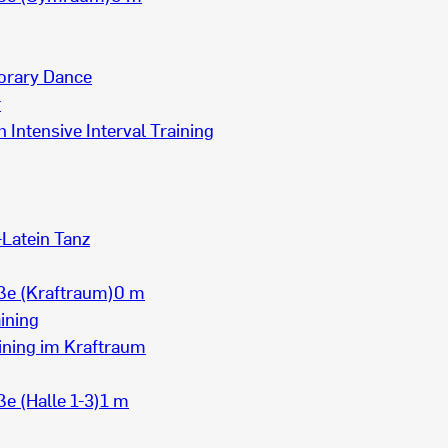
rary Dance
r
h Intensive Interval Training
Latein Tanz
ße (Kraftraum)
0 m
ining
ining im Kraftraum
e (Halle 1-3)
1 m