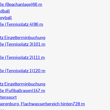
ße (Beachanlage)
66 m
dball
eyball
e (Tennisplatz 4)
96 m
tz Einzelterminbuchung
e (Tennisplatz 3)
101 m
e (Tennisplatz 2)
111 m
e (Tennisplatz 1)
120 m
tz Einzelterminbuchung
ße (Fußballrasen)
147 m
etensport
uerenburg, Flachwasserbereich hinten
728 m