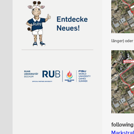
länger) oder
following 
Markstra