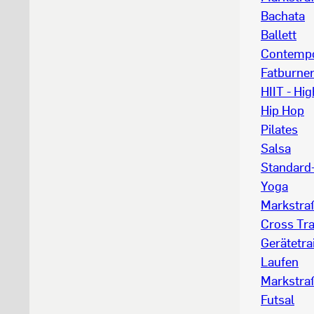
Bachata
Ballett
Contempo
Fatburne
HIIT - Hig
Hip Hop
Pilates
Salsa
Standard-
Yoga
Markstra
Cross Tra
Gerätetra
Laufen
Markstraß
Futsal