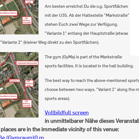
Am besten erreichst Du die o.g. Sportflächen
mit der U35. Ab der Haltestelle "Markstraße"
stehen Euch zwei Wege zur Verfügung.
"Variante 1" entlang der Hauptstraße (etwas
 "Variante 2" (kleiner Weg direkt zu den Sportflächen).
The gym (GyMa) is part of the Markstraße
sports facilities. It is located in the hall building.
The best way to reach the above-mentioned sports
choose between two ways. "Variant 1" along the main
sports areas).
Vollbild
full screen
in unmittelbarer Nähe dieses Veranstal
places are in the immediate vicinity of this venue:
ße (Gymraum)
0 m