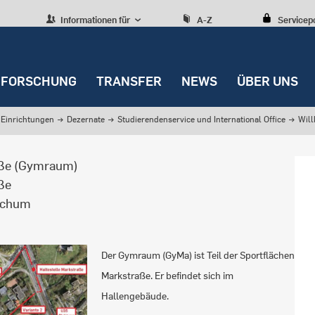
Informationen für
A-Z
Servicep
FORSCHUNG
TRANSFER
NEWS
ÜBER UNS
Einrichtungen
→
Dezernate
→
Studierendenservice und International Office
→
Wil
ße (Gymraum)
aße
ochum
Der Gymraum (GyMa) ist Teil der Sportflächen
Markstraße. Er befindet sich im
Hallengebäude.