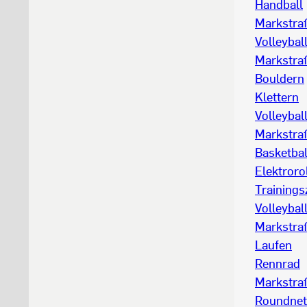
Handball
Markstraß
Volleybal
Markstraß
Bouldern
Klettern
Volleybal
Markstraß
Basketbal
Elektroro
Trainings
Volleybal
Markstraß
Laufen
Rennrad
Markstraß
Roundnet