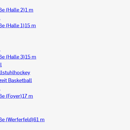
e (Halle 2)
1 m
l
e (Halle 1)
15 m
l
e (Halle 3)
15 m
l
llstuhlhockey
zeit Basketball
l
e (Foyer)
17 m
e (Werferfeld)
61 m