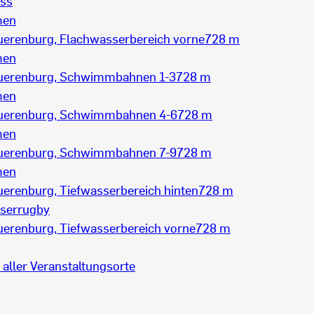
ess
men
uerenburg, Flachwasserbereich vorne
728 m
men
uerenburg, Schwimmbahnen 1-3
728 m
men
uerenburg, Schwimmbahnen 4-6
728 m
men
uerenburg, Schwimmbahnen 7-9
728 m
men
erenburg, Tiefwasserbereich hinten
728 m
serrugby
uerenburg, Tiefwasserbereich vorne
728 m
 aller Veranstaltungsorte