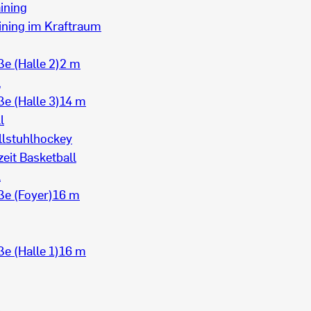
ining
ining im Kraftraum
e (Halle 2)
2 m
l
e (Halle 3)
14 m
l
llstuhlhockey
zeit Basketball
l
e (Foyer)
16 m
e (Halle 1)
16 m
l