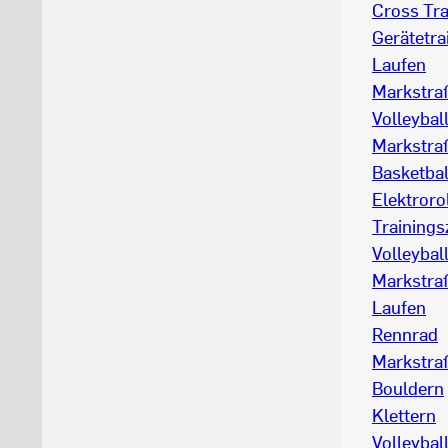
Cross Tra
Gerätetra
Laufen
Markstraß
Volleybal
Markstraß
Basketbal
Elektroro
Trainings
Volleybal
Markstraß
Laufen
Rennrad
Markstraß
Bouldern
Klettern
Volleybal