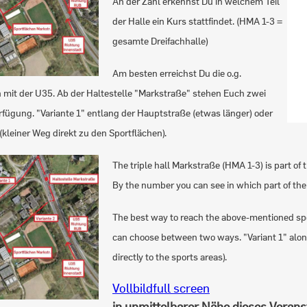
An der Zahl erkennst Du in welchem Teil
der Halle ein Kurs stattfindet. (HMA 1-3 =
gesamte Dreifachhalle)
Am besten erreichst Du die o.g.
 mit der U35. Ab der Haltestelle "Markstraße" stehen Euch zwei
fügung. "Variante 1" entlang der Hauptstraße (etwas länger) oder
 (kleiner Weg direkt zu den Sportflächen).
The triple hall Markstraße (HMA 1-3) is part of t
By the number you can see in which part of the h
The best way to reach the above-mentioned spo
can choose between two ways. "Variant 1" along 
directly to the sports areas).
Vollbild
full screen
in unmittelbarer Nähe dieses Verans