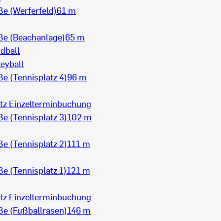
e (Werferfeld)
61 m
ße (Beachanlage)
65 m
dball
eyball
e (Tennisplatz 4)
96 m
tz Einzelterminbuchung
e (Tennisplatz 3)
102 m
e (Tennisplatz 2)
111 m
e (Tennisplatz 1)
121 m
tz Einzelterminbuchung
ße (Fußballrasen)
146 m