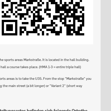
he sports areas Markstraße. It is located in the hall building.
all a course takes place. (HMA 1-3 = entire triple hall)
rts areas is to take the U35. From the stop "Markstraße" you
the main street (a bit longer) or "Variant 2" (short way
taltungsortes befinden sich folgende Orte:
the