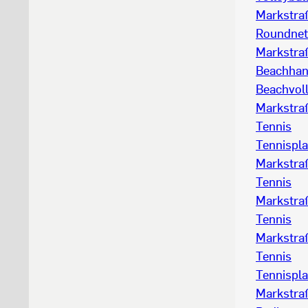
Markstraß
Roundnet
Markstra
Beachhan
Beachvoll
Markstraß
Tennis
Tennispla
Markstraß
Tennis
Markstraß
Tennis
Markstraß
Tennis
Tennispla
Markstra