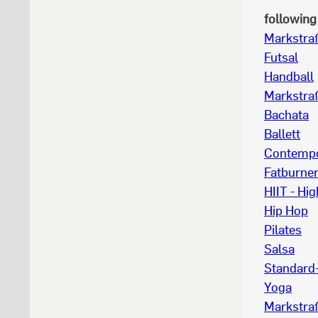
following 
Markstraß
Futsal
Handball
Markstra
Bachata
Ballett
Contempo
Fatburne
HIIT - Hig
Hip Hop
Pilates
Salsa
Standard-
Yoga
Markstra