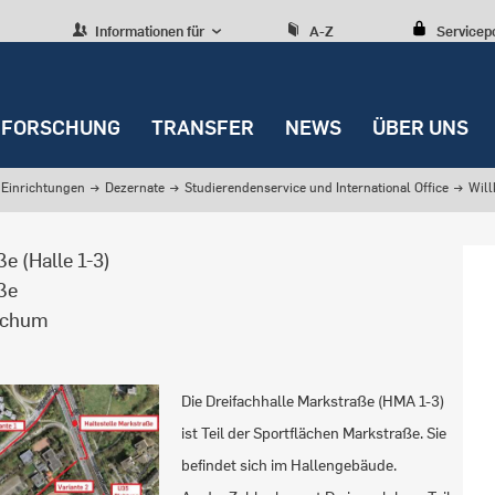
Informationen für
A-Z
Servicep
FORSCHUNG
TRANSFER
NEWS
ÜBER UNS
Einrichtungen
→
Dezernate
→
Studierendenservice und International Office
→
Wil
e (Halle 1-3)
aße
ochum
Die Dreifachhalle Markstraße (HMA 1-3)
ist Teil der Sportflächen Markstraße. Sie
befindet sich im Hallengebäude.