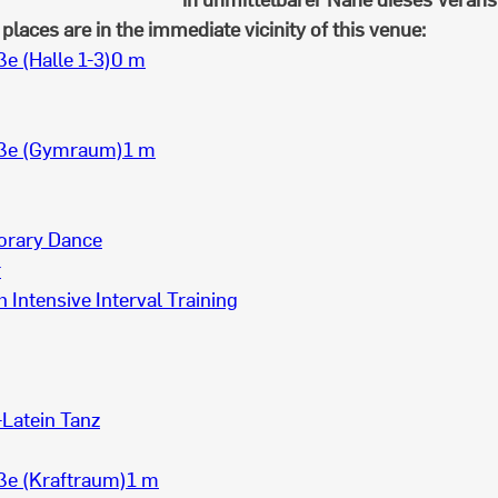
places are in the immediate vicinity of this venue:
e (Halle 1-3)
0 m
ße (Gymraum)
1 m
rary Dance
r
h Intensive Interval Training
Latein Tanz
ße (Kraftraum)
1 m