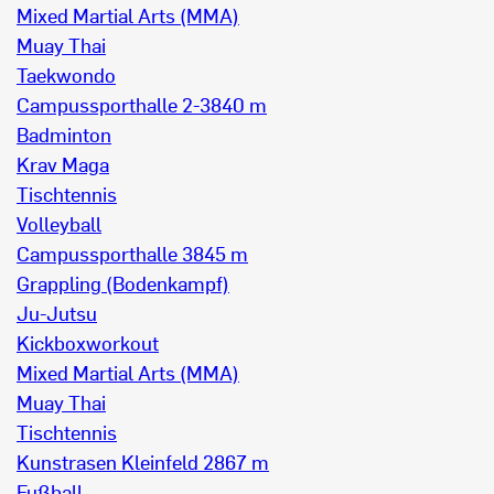
Mixed Martial Arts (MMA)
Muay Thai
Taekwondo
Campussporthalle 2-3
840 m
Badminton
Krav Maga
Tischtennis
Volleyball
Campussporthalle 3
845 m
Grappling (Bodenkampf)
Ju-Jutsu
Kickboxworkout
Mixed Martial Arts (MMA)
Muay Thai
Tischtennis
Kunstrasen Kleinfeld 2
867 m
Fußball