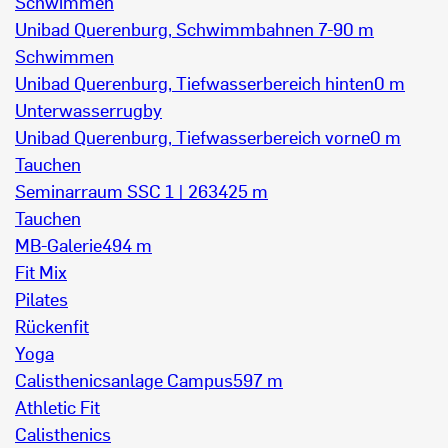
Schwimmen
Unibad Querenburg, Schwimmbahnen 7-9
0 m
Schwimmen
Unibad Querenburg, Tiefwasserbereich hinten
0 m
Unterwasserrugby
Unibad Querenburg, Tiefwasserbereich vorne
0 m
Tauchen
Seminarraum SSC 1 | 263
425 m
Tauchen
MB-Galerie
494 m
Fit Mix
Pilates
Rückenfit
Yoga
Calisthenicsanlage Campus
597 m
Athletic Fit
Calisthenics