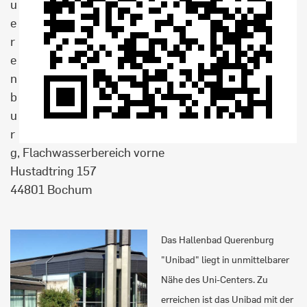
u
e
r
e
n
b
u
r
g, Flachwasserbereich vorne
Hustadtring 157
44801 Bochum
Das Hallenbad Querenburg
"Unibad" liegt in unmittelbarer
Nähe des Uni-Centers. Zu
erreichen ist das Unibad mit der