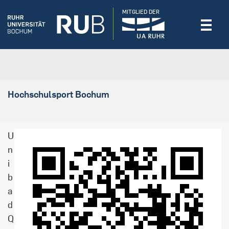
MITGLIED DER
Hochschulsport Bochum
U
n
i
b
a
d
Q