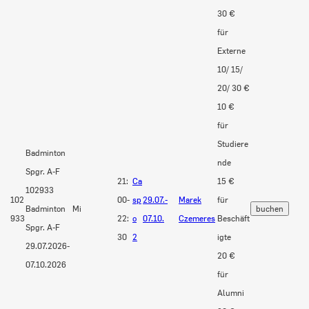
30 €
für
Externe
10/ 15/
20/ 30 €
10 €
für
Studiere
Badminton
nde
Spgr. A-F
21:
Ca
15 €
102933
102
00-
sp
29.07.-
Marek
für
Badminton
Mi
933
22:
o
07.10.
Czemeres
Beschäft
Spgr. A-F
30
2
igte
29.07.2026-
20 €
07.10.2026
für
Alumni