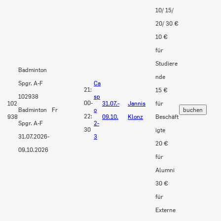
10/ 15/
20/ 30 €
10 €
für
Studiere
Badminton
nde
Spgr. A-F
Ca
21:
15 €
102938
sp
00-
102
31.07.-
Jannis
für
Badminton
Fr
o
22:
938
09.10.
Klonz
Beschäft
Spgr. A-F
2-
30
igte
31.07.2026-
3
20 €
09.10.2026
für
Alumni
30 €
für
Externe