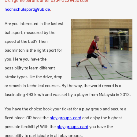
Dich gerne bei uns unter 0234-3229430 oder
hochschulsport@rub.de
.
Are you interested in the fastest
ball sport, measured by the
speed of the ball? Then
badminton is the right sport for
you. Here you have the
possibility to learn different
stroke types like the drive, drop
or smash in technical courses. By the way, the world record is a
fascinating 493 km/h and was set by a player from Malaysia in 2013.
You have the choice: book your ticket for a play group and secure a
fixed place, OR book the
play groups-card
and enjoy the highest
possible flexibility! With the
play groups-card
you have the
possibility to participate in all play groups.