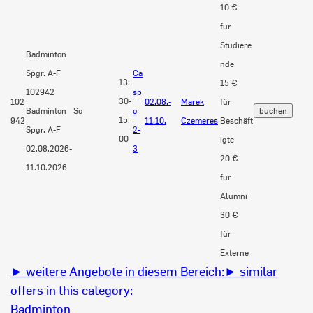
10 €
für
Studiere
Badminton
nde
Spgr. A-F
Ca
13:
15 €
102942
sp
30-
102
02.08.-
Marek
für
Badminton
So
o
15:
942
11.10.
Czemeres
Beschäft
Spgr. A-F
2-
00
igte
02.08.2026-
3
20 €
11.10.2026
für
Alumni
30 €
für
Externe
► weitere Angebote in diesem Bereich:
► similar
offers in this category:
Badminton