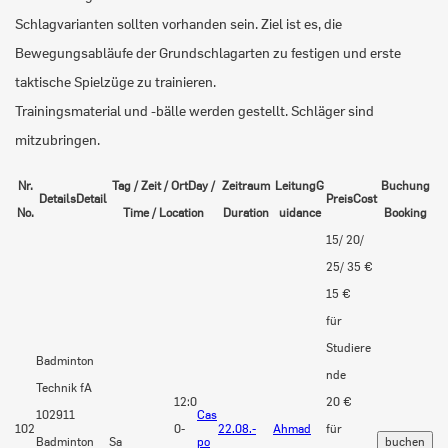
Schlagvarianten sollten vorhanden sein. Ziel ist es, die
Bewegungsabläufe der Grundschlagarten zu festigen und erste
taktische Spielzüge zu trainieren.
Trainingsmaterial und -bälle werden gestellt. Schläger sind
mitzubringen.
Nr.
Tag / Zeit / Ort
Day /
Zeitraum
Leitung
G
Buchung
Details
Detail
Preis
Cost
No.
Time / Location
Duration
uidance
Booking
15/ 20/
25/ 35 €
15 €
für
Studiere
Badminton
nde
Technik fA
12:0
20 €
102911
Cas
102
0-
22.08.-
Ahmad
für
Badminton
Sa
po