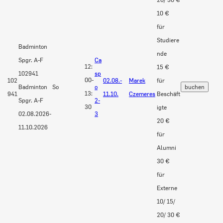
10 €
für
Studiere
Badminton
nde
Spgr. A-F
Ca
12:
15 €
102941
sp
00-
102
02.08.-
Marek
für
Badminton
So
o
13:
941
11.10.
Czemeres
Beschäft
Spgr. A-F
2-
30
igte
02.08.2026-
3
20 €
11.10.2026
für
Alumni
30 €
für
Externe
10/ 15/
20/ 30 €