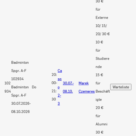
30 €
für
Externe
10/ 15/
20/ 30 €
10 €
für
Studiere
Badminton
nde
Spgr. A-F
Ca
20:
15 €
102934
sp
00-
102
30.07.-
Marek
für
Badminton
Do
o
21:
934
08.10.
Czemeres
Beschäft
Spgr. A-F
2-
30
igte
30.07.2026-
3
20 €
08.10.2026
für
Alumni
30 €