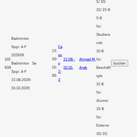
5/ 10/
15/ 25 €
5 €
für
Studiere
Badminton
nde
Spgr. A-F
Ca
13:
10 €
102939
sp
30-
102
22.08.-
Ahmad M.
für
Badminton
Sa
o
15:
939
10.10.
Arab
Beschäft
Spgr. A-F
2-
00
igte
22.08.2026-
3
15 €
10.10.2026
für
Alumni
25 €
für
Externe
10/ 15/