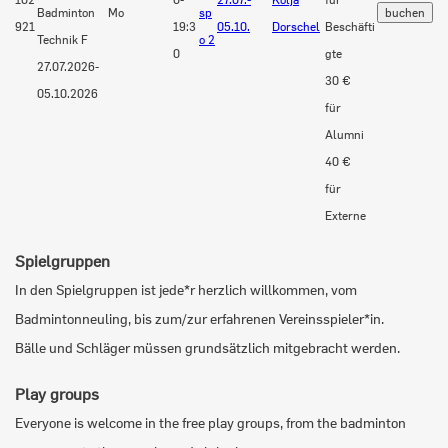
Badminton
Mo
sp
921
19:3
05.10.
Dorschel
Beschäfti
Technik F
o 2
0
gte
27.07.2026-
30 €
05.10.2026
für
Alumni
40 €
für
Externe
Spielgruppen
In den Spielgruppen ist jede*r herzlich willkommen, vom
Badmintonneuling, bis zum/zur erfahrenen Vereinsspieler*in.
Bälle und Schläger müssen grundsätzlich mitgebracht werden.
Play groups
Everyone is welcome in the free play groups, from the badminton