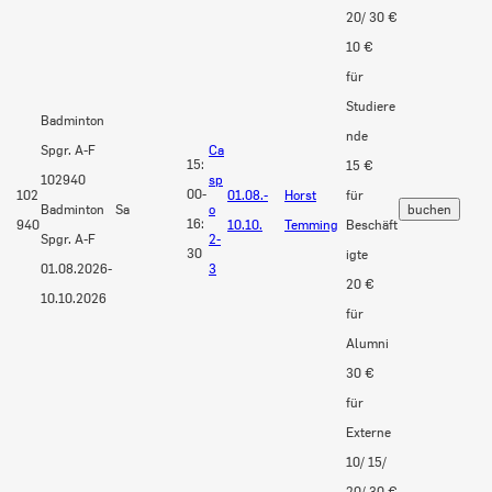
20/ 30 €
10 €
für
Studiere
Badminton
nde
Spgr. A-F
Ca
15:
15 €
102940
sp
00-
102
01.08.-
Horst
für
Badminton
Sa
o
16:
940
10.10.
Temming
Beschäft
Spgr. A-F
2-
30
igte
01.08.2026-
3
20 €
10.10.2026
für
Alumni
30 €
für
Externe
10/ 15/
20/ 30 €