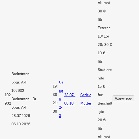
Alumni
30 €
für
Externe
10/ 15/
20/ 30 €
10 €
für
Studiere
Badminton
nde
Spgr. A-F
Ca
19:
15 €
102932
sp
30-
102
28.07.-
Cedric
für
Badminton
Di
o
21:
932
06.10.
Müller
Beschäft
Spgr. A-F
2-
00
igte
28.07.2026-
3
20 €
06.10.2026
für
Alumni