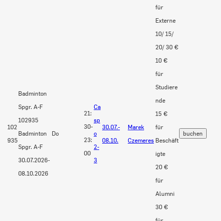
für
Externe
10/ 15/
20/ 30 €
10 €
für
Studiere
Badminton
nde
Spgr. A-F
Ca
21:
15 €
102935
sp
30-
102
30.07.-
Marek
für
Badminton
Do
o
23:
935
08.10.
Czemeres
Beschäft
Spgr. A-F
2-
00
igte
30.07.2026-
3
20 €
08.10.2026
für
Alumni
30 €
für