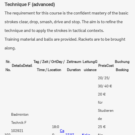
Technique F (advanced)
The requirement for this course is the confident mastery of the basic
strokes clear, drop, smash, drive and stop. The aim is to refine the
technique and to apply the strokes in tactical contexts.
Training material and balls are provided. Rackets are to be brought
along.
Nr.
Tag / Zeit / Ort
Day /
Zeitraum
Leitung
G
Buchung
Details
Detail
Preis
Cost
No.
Time / Location
Duration
uidance
Booking
20/ 25/
30/ 40 €
20 €
für
Studieren
Badminton
de
Technik F
18:0
25 €
102921
Ca
102
0-
27.07.-
Kolja
für