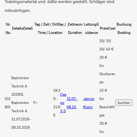
Trainingsmaterial und -bälle werden gestellt. Schläger sind
mitzubringen.
Nr.
Tag / Zeit / Ort
Day /
Zeitraum
Leitung
G
Buchung
Details
Detail
Preis
Cost
No.
Time / Location
Duration
uidance
Booking
20/ 25/
30/ 40 €
20 €
für
Studieren
Badminton
de
Technik A
19:3
25 €
102901
Cas
102
0-
31.07.-
Jannis
für
Badminton
Fr
po
901
21:0
09.10.
Klonz
Beschäfti
Technik A
2-3
0
gte
31.07.2026-
30 €
09.10.2026
für