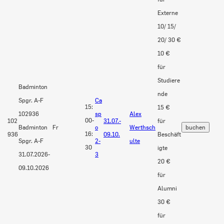
Externe
10/ 15/
20/ 30 €
10 €
für
Studiere
Badminton
nde
Spgr. A-F
Ca
15:
15 €
102936
sp
Alex
00-
102
31.07.-
für
Badminton
Fr
o
Werthsch
16:
936
09.10.
Beschäft
Spgr. A-F
2-
ulte
30
igte
31.07.2026-
3
20 €
09.10.2026
für
Alumni
30 €
für