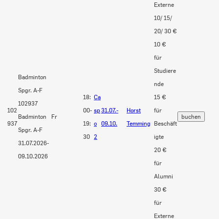
Externe
10/ 15/
20/ 30 €
10 €
für
Studiere
Badminton
nde
Spgr. A-F
18:
Ca
15 €
102937
102
00-
sp
31.07.-
Horst
für
Badminton
Fr
937
19:
o
09.10.
Temming
Beschäft
Spgr. A-F
30
2
igte
31.07.2026-
20 €
09.10.2026
für
Alumni
30 €
für
Externe