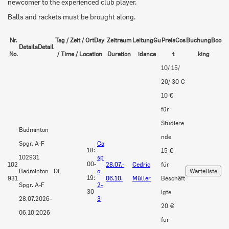
newcomer to the experienced club player.
Balls and rackets must be brought along.
Nr.
Tag / Zeit / Ort
Day
Zeitraum
Leitung
Gu
Preis
Cos
Buchung
Boo
Details
Detail
No.
/ Time / Location
Duration
idance
t
king
10/ 15/
20/ 30 €
10 €
für
Studiere
Badminton
nde
Spgr. A-F
Ca
18:
15 €
102931
sp
00-
102
28.07.-
Cedric
für
Badminton
Di
o
19:
931
06.10.
Müller
Beschäft
Spgr. A-F
2-
30
igte
28.07.2026-
3
20 €
06.10.2026
für