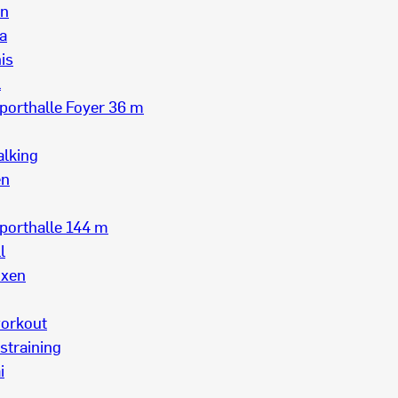
on
a
is
l
orthalle Foyer
36 m
alking
en
orthalle 1
44 m
l
oxen
orkout
straining
i