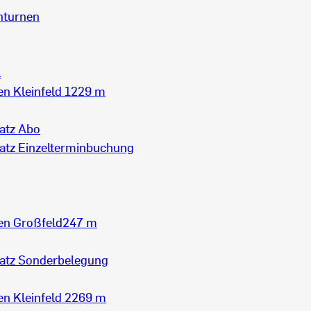
nturnen
l
n Kleinfeld 1
229 m
atz Abo
atz Einzelterminbuchung
en Großfeld
247 m
latz Sonderbelegung
n Kleinfeld 2
269 m