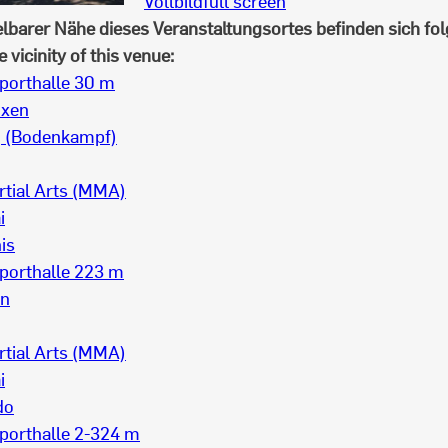
Vollbild
full screen
elbarer Nähe dieses Veranstaltungsortes befinden sich fol
vicinity of this venue:
orthalle 3
0 m
oxen
g (Bodenkampf)
tial Arts (MMA)
i
is
orthalle 2
23 m
on
tial Arts (MMA)
i
do
orthalle 2-3
24 m