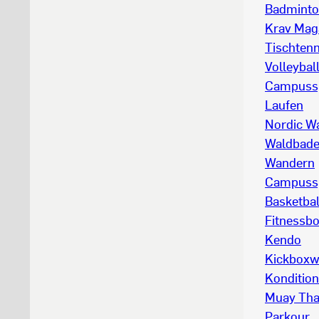
Badmint
Krav Mag
Tischtenn
Volleybal
Campussp
Laufen
Nordic W
Waldbad
Wandern
Campussp
Basketbal
Fitnessb
Kendo
Kickboxw
Kondition
Muay Tha
Parkour