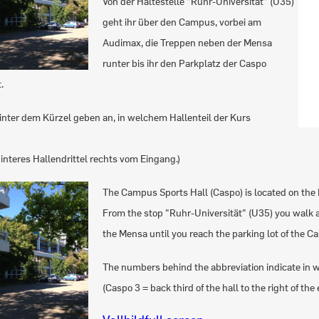
Von der Haltestelle "Ruhr-Universität" (U35)
geht ihr über den Campus, vorbei am
Audimax, die Treppen neben der Mensa
runter bis ihr den Parkplatz der Caspo
.
inter dem Kürzel geben an, in welchem Hallenteil der Kurs
interes Hallendrittel rechts vom Eingang.)
The Campus Sports Hall (Caspo) is located on the
From the stop "Ruhr-Universität" (U35) you walk 
the Mensa until you reach the parking lot of the C
The numbers behind the abbreviation indicate in wh
(Caspo 3 = back third of the hall to the right of the