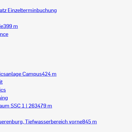
atz Einzelterminbuchung
ie
399 m
ance
nicsanlage Campus
424 m
it
ics
ning
aum SSC 1 | 263
479 m
uerenburg, Tiefwasserbereich vorne
845 m