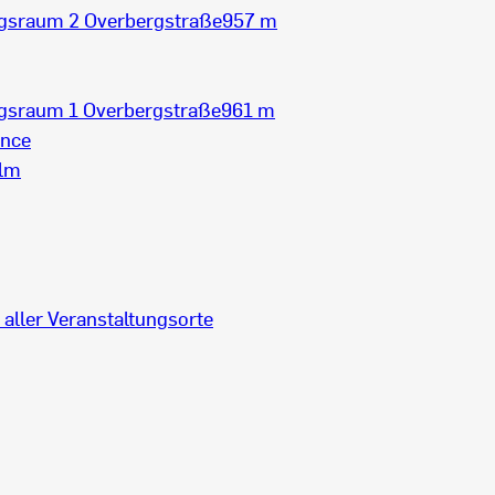
sraum 2 Overbergstraße
957 m
sraum 1 Overbergstraße
961 m
ance
lm
 aller Veranstaltungsorte