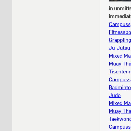
in unmitt
immediate 
Campussp
Fitnessb
Grapplin
Ju-Jutsu
Mixed Mar
Muay Tha
Tischtenn
Campussp
Badmint
Judo
Mixed Mar
Muay Tha
Taekwon
Campussp