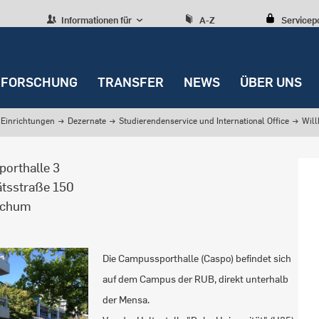
Informationen für
A-Z
Servicep
FORSCHUNG
TRANSFER
NEWS
ÜBER UNS
Einrichtungen
→
Dezernate
→
Studierendenservice und International Office
→
Wil
orthalle 3
ätsstraße 150
ochum
Die Campussporthalle (Caspo) befindet sich
auf dem Campus der RUB, direkt unterhalb
der Mensa.