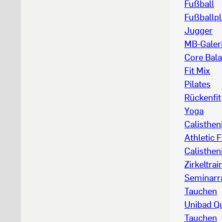
Fußball
Fußballpl
Jugger
MB-Galer
Core Bal
Fit Mix
Pilates
Rückenfit
Yoga
Calisthe
Athletic F
Calisthen
Zirkeltrai
Seminarr
Tauchen
Unibad Q
Tauchen