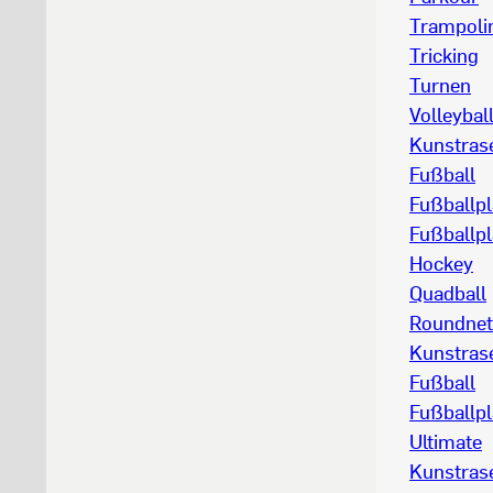
Trampoli
Tricking
Turnen
Volleybal
Kunstrase
Fußball
Fußballpl
Fußballpl
Hockey
Quadball
Roundnet
Kunstras
Fußball
Fußballp
Ultimate
Kunstrase