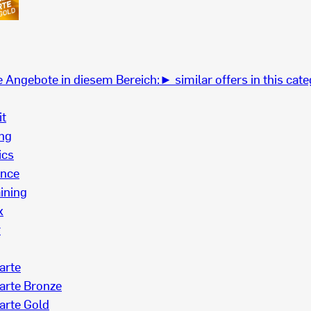
 Angebote in diesem Bereich:
► similar offers in this cate
it
ing
ics
ance
ining
x
r
arte
arte Bronze
arte Gold