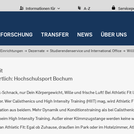
Informationen für
A-Z
Servicep
FORSCHUNG
TRANSFER
NEWS
ÜBER UNS
Einrichtungen
→
Dezernate
→
Studierendenservice und International Office
→
Wil
it
rtlich: Hochschulsport Bochum
-Schnack, nur Dein Körpergewicht, Wille und frische Luft! Bei Athletic Fit l
. Wer Calisthenics und High Intensity Training (HIIT) mag, wird Athletic Fit 
tion aus beidem. Mehr Dynamik und Konditionstraining als bei Calistheni
eim High Intensity Training. Außer einer Klimmzugstange werden keine we
n Athletic Fit: Egal ob Zuhause, draußen im Park oder im Hotelzimmer, Athl