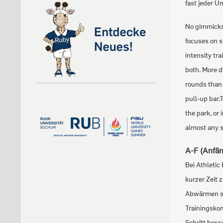
fast jeder U
No gimmicks,
focuses on s
intensity trai
both. More d
rounds than 
pull-up bar.
the park, or 
almost any s
A-F (Anfän
Bei Athletic
kurzer Zeit 
Abwärmen sin
Trainingsko
Schritt bess