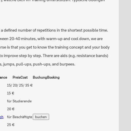
e a defined number of repetitions in the shortest possible time.
 between 20-40 minutes, with warm-up and cool down, we are
urse is that you get to know the training concept and your body
 to improve step by step. There are aids (e.g. resistance bands)
ges, jumps, pull-ups, push-ups, and burpees.
ance
Preis
Cost
Buchung
Booking
15/ 20/ 25/ 35 €
15 €
für Studierende
20 €
och
für Beschäftigte
25 €