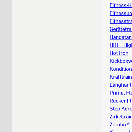
Fitness-K
Fitnessb
Fitnesstr
Gerätetra
Handstan
HIIT - Hig
Hot Iron
Kickboxw
Kondition
Krafttrai
Langhant
Primal Fl
Rückenfit
Step Aero
Zirkeltrai
Zumba ®