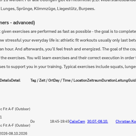
, Lunges, Sprünge, Klimmzüge, Liegestütz, Burpees.
ners - advanced)
it given exercises are performed as fast as possible - the goal is to complet
w stressful your everyday life is: athletic fit workouts usually only last
an hour. And afterwards, you'll feel fresh and energized. The goal of the co
the exercises. You will learn exercises and their correct execution in order
cises to support you in your training. Typical exercises include squats, lun
Details
Detail
Tag / Zeit / Ort
Day / Time / Location
Zeitraum
Duration
Leitung
Guid
ic Fit
A-F (Outdoor)
1
Do
18:45-19:45
CalisCam
30.07.-
08.10.
Christian K
ic Fit A-F (Outdoor)
2026-
08.10.2026