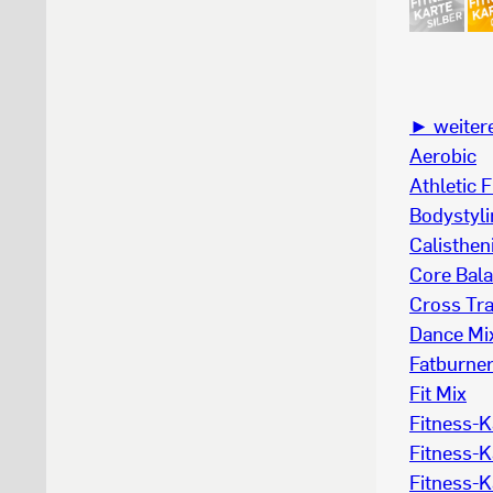
► weitere
Aerobic
Athletic F
Bodystyl
Calisthen
Core Bal
Cross Tra
Dance Mi
Fatburne
Fit Mix
Fitness-K
Fitness-K
Fitness-K