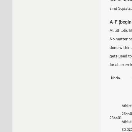
sind Squats
A-F (begin
At athletic f
No matter ho
done within 
gets used to 
for all exer
Nr.
No.
Athlet
23440
234401
Athlet
30.07.