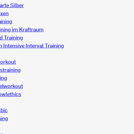
arte Silber
oxen
aining
ining im Kraftraum
d Training
h Intensive Interval Training
orkout
straining
ning
elworkout
owlethics
bic
ning