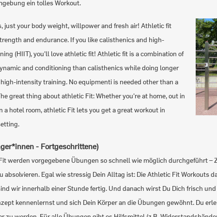
mgebung ein tolles Workout.
 just your body weight, willpower and fresh air! Athletic fit
trength and endurance. If you like calisthenics and high-
ning (HIIT), you'll love athletic fit! Athletic fit is a combination of
ynamic and conditioning than calisthenics while doing longer
high-intensity training. No equipmenti is needed other than a
The great thing about athletic Fit: Whether you're at home, out in
in a hotel room, athletic Fit lets you get a great workout in
etting.
ger*innen - Fortgeschrittene)
 Fit werden vorgegebene Übungen so schnell wie möglich durchgeführt – Zie
zu absolvieren. Egal wie stressig Dein Alltag ist: Die Athletic Fit Workout
d wir innerhalb einer Stunde fertig. Und danach wirst Du Dich frisch und 
nzept kennenlernst und sich Dein Körper an die Übungen gewöhnt. Du erle
er zu werden. Für alle Übungen gibt es Hilfsmittel (z.B. Widerstandsbänd