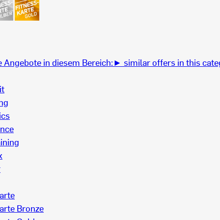
 Angebote in diesem Bereich:
► similar offers in this cate
it
ing
ics
ance
ining
x
r
arte
arte Bronze