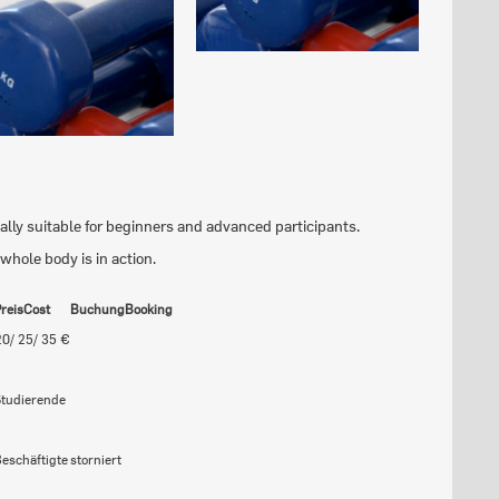
ually suitable for beginners and advanced participants.
r whole body is in action.
reis
Cost
Buchung
Booking
20/ 25/ 35 €
Studierende
€
Beschäftigte
storniert
€