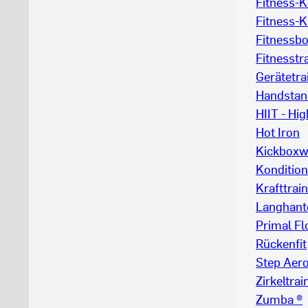
Fitness-K
Fitness-K
Fitnessb
Fitnesstr
Gerätetra
Handstan
HIIT - Hig
Hot Iron
Kickboxw
Kondition
Krafttrai
Langhant
Primal Fl
Rückenfit
Step Aero
Zirkeltrai
Zumba ®