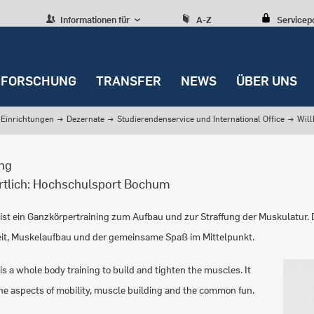
Informationen für
A-Z
Servicep
FORSCHUNG
TRANSFER
NEWS
ÜBER UNS
Einrichtungen
→
Dezernate
→
Studierendenservice und International Office
→
Wil
ing
rtlich: Hochschulsport Bochum
ist ein Ganzkörpertraining zum Aufbau und zur Straffung der Muskulatur. 
it, Muskelaufbau und der gemeinsame Spaß im Mittelpunkt.
is a whole body training to build and tighten the muscles. It
he aspects of mobility, muscle building and the common fun.