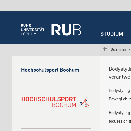
STUDIUM
Startseite
→
Bodystyl
Hochschulsport Bochum
verantwo
Bodystyling 
Beweglichke
Bodystyling 
focuses on t