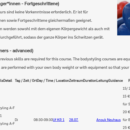
ger*innen - Fortgeschrittene)
rs sind keine Vorkenntnisse erforderlich. Er ist für
nen sowie Fortgeschrittene gleichermaßen geeignet.
n werden sowohl mit dem eigenen Körpergewicht als auch mit
urchgeführt, sodass der ganze Körper ins Schwitzen gerät.
ners - advanced)
previous skills are required for this course. The bodystyling courses are eq
s are performed with your own body weight or with equipment so that you
ils
Detail
Tag / Zeit / Ort
Day / Time / Location
Zeitraum
Duration
Leitung
Guidance
P
15/ 
15 €
für 
tyling
A-F
20 
1
Di
08:30-09:30
Uf KR 1
28.07.
Anouk Neuhaus
für 
yling A-F
25 