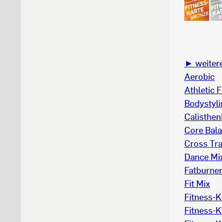
► weitere
Aerobic
Athletic F
Bodystyl
Calisthen
Core Bal
Cross Tra
Dance Mi
Fatburne
Fit Mix
Fitness-K
Fitness-K