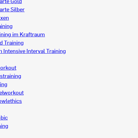
arte Gold
arte Silber
oxen
aining
ining im Kraftraum
d Training
h Intensive Interval Training
orkout
straining
ning
elworkout
owlethics
bic
ning