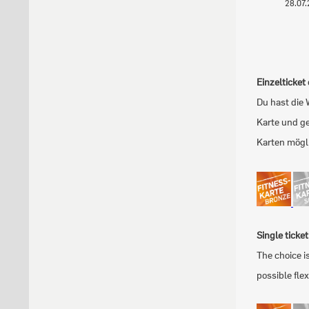
28.07
Einzelticket
Du hast die 
Karte und ge
Karten mögl
Single ticke
The choice i
possible flex