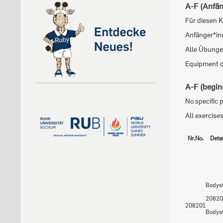
A-F (Anfän
Für diesen Ku
Anfänger*in
Alle Übunge
Equipment d
A-F (begin
No specific 
All exercise
Nr.
No.
Deta
Bodys
20820
208201
Bodyst