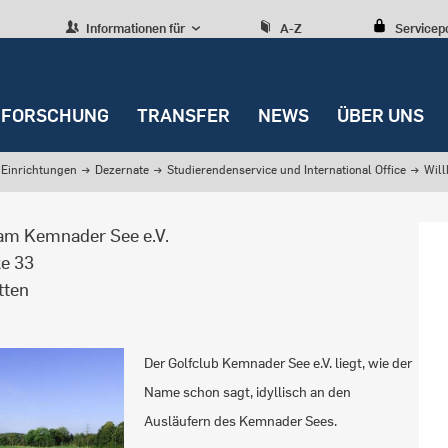
Informationen für
A-Z
Servicep
FORSCHUNG
TRANSFER
NEWS
ÜBER UNS
Einrichtungen
→
Dezernate
→
Studierendenservice und International Office
→
Wil
 am Kemnader See e.V.
ke 33
tten
Der Golfclub Kemnader See e.V. liegt, wie der
Name schon sagt, idyllisch an den
Ausläufern des Kemnader Sees.