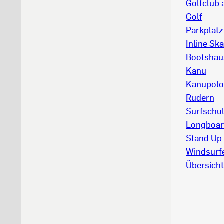
Golfclub
Golf
Parkplatz
Inline Ska
Bootshau
Kanu
Kanupolo
Rudern
Surfschu
Longboa
Stand Up 
Windsurf
Übersicht