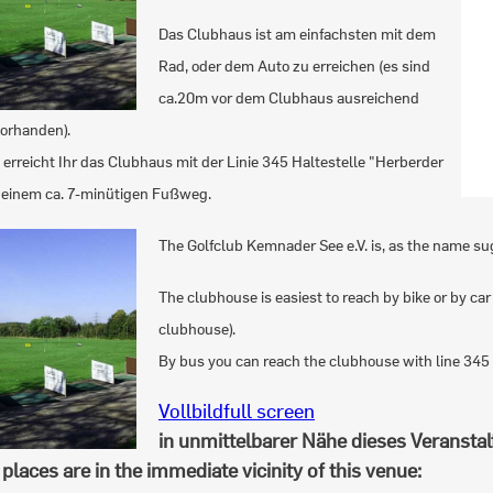
Das Clubhaus ist am einfachsten mit dem
Rad, oder dem Auto zu erreichen (es sind
ca.20m vor dem Clubhaus ausreichend
vorhanden).
erreicht Ihr das Clubhaus mit der Linie 345 Haltestelle "Herberder
 einem ca. 7-minütigen Fußweg.
The Golfclub Kemnader See e.V. is, as the name sugg
The clubhouse is easiest to reach by bike or by car
clubhouse).
By bus you can reach the clubhouse with line 345
Vollbild
full screen
in unmittelbarer Nähe dieses Veranstal
places are in the immediate vicinity of this venue: