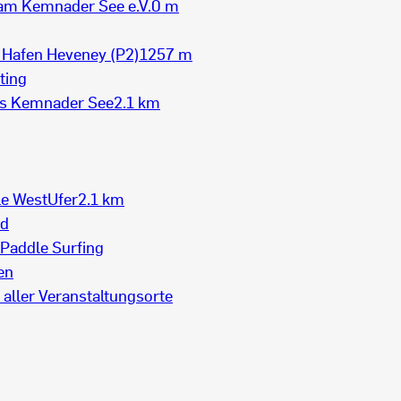
 am Kemnader See e.V.
0 m
 Hafen Heveney (P2)
1257 m
ting
s Kemnader See
2.1 km
le WestUfer
2.1 km
rd
Paddle Surfing
en
 aller Veranstaltungsorte