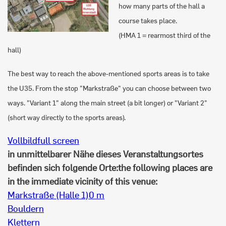
how many parts of the hall a
course takes place.
(HMA 1 = rearmost third of the
hall)
The best way to reach the above-mentioned sports areas is to take
the U35. From the stop "Markstraße" you can choose between two
ways. "Variant 1" along the main street (a bit longer) or "Variant 2"
(short way directly to the sports areas).
Vollbild
full screen
in unmittelbarer Nähe dieses Veranstaltungsortes
befinden sich folgende Orte:
the following places are
in the immediate vicinity of this venue:
Markstraße (Halle 1)
0 m
Bouldern
Klettern